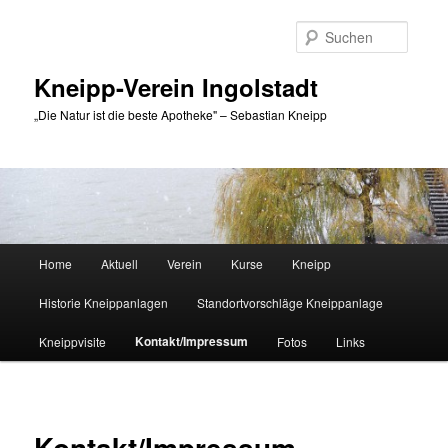
Zum
primären
Suche
Inhalt
springen
Kneipp-Verein Ingolstadt
„Die Natur ist die beste Apotheke" – Sebastian Kneipp
Hauptmenü
Home
Aktuell
Verein
Kurse
Kneipp
Historie Kneippanlagen
Standortvorschläge Kneippanlage
Kontakt/Impressum
Kneippvisite
Fotos
Links
Kontakt/Impressum