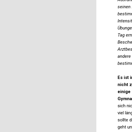
seinen 
bestim
Intensi
Übunge
Tag er
Beschwe
Arztbe
andere
bestim
Es ist
nicht 
einige
Gymna
sich ni
viel lä
sollte 
geht u