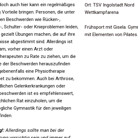
 doch auch hier kann ein regelmäßiges
Ort: TSV Ingolstadt Nord
g Vorteile bringen. Personen, die unter
Wettkampfarena
llen Beschwerden wie Rücken-,
, Schulter- oder Knieproblemen leiden,
Frühsport mit Gisela. Gym
gezielt Übungen machen, die auf ihre
mit Elementen von Pilates.
isse abgestimmt sind. Allerdings ist
am, vorher einen Arzt oder
herapeuten zu Rate zu ziehen, um die
e der Beschwerden herauszufinden
ebenenfalls eine Physiotherapie
net zu bekommen. Auch bei Arthrose,
dlichen Gelenkerkrankungen oder
beschwerden ist es empfehlenswert,
chlichen Rat einzuholen, um die
liche Gymnastik für den jeweiligen
finden.
g!:
Allerdings sollte man bei der
ung vorsichtig sein und immer auf