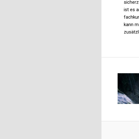
sicherz
ist es 
fachku
kann ma
zusätzl