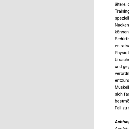
ältere,
Trainin
spezie
Nacken-
können 
Bedürfn
es rats
Physiot
Ursach
und geg
verord
entzün
Muskel
sich fa
bestmög
Fall zu 
Achtun
Ausführ