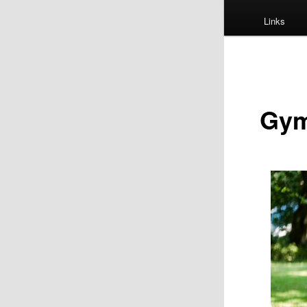
Links
Gym