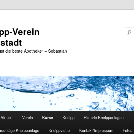
pp-Verein
lstadt
 ist die beste Apotheke" – Sebastian
Aktuell
Verein
Kurse
Kneipp
Historie Kneippanlagen
rschläge Kneippanlage
Kneippvisite
Kontakt/Impressum
Fotos