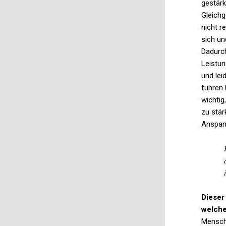
gestärk
Gleichg
nicht r
sich u
Dadurch
Leistu
und lei
führen 
wichtig
zu stä
Anspann
Dieser
welche
Mensch