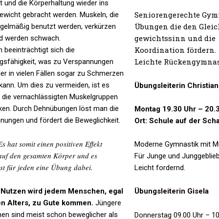
t und die Körperhaltung wieder ins
Seniorengerechte Gym
ewicht gebracht werden. Muskeln, die
Übungen die den Gleic
egelmäßig benutzt werden, verkürzen
gewichtssinn und die
nd werden schwach.
Koordination fördern.
 beeinträchtigt sich die
Leichte Rückengymnas
ngsfähigkeit, was zu Verspannungen
der in vielen Fällen sogar zu Schmerzen
kann. Um dies zu vermeiden, ist es
Übungsleiterin Christia
, die vernachlässigten Muskelgruppen
rken. Durch Dehnübungen löst man die
Montag 19.30 Uhr – 20.
ungen und fördert die Beweglichkeit.
Ort: Schule auf der Sch
Es hat somit einen positiven Effekt
Moderne Gymnastik mit Mu
auf den gesamten Körper und es
Für Junge und Junggeblie
ist für jeden eine Übung dabei.
Leicht fordernd.
 Nutzen wird jedem Menschen, egal
Übungsleiterin Gisela
n Alters, zu Gute kommen.
Jüngere
en sind meist schon beweglicher als
Donnerstag 09.00 Uhr – 10