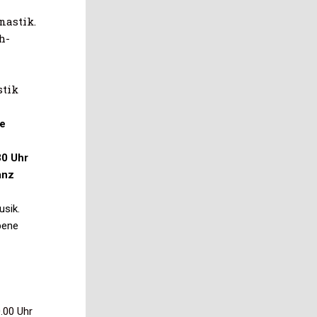
nastik.
h-
tik
ne
30 Uhr
anz
sik.
bene
.00 Uhr