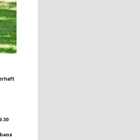
erhaft
9.30
chanz