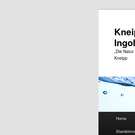
Zum
primären
Inhalt
Knei
springen
Ingo
„Die Natur
Kneipp
Hauptmenü
Home
Standortvo