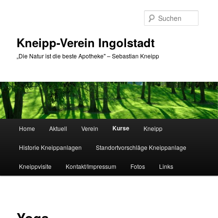
Zum
primären
Suche
Inhalt
springen
Kneipp-Verein Ingolstadt
„Die Natur ist die beste Apotheke" – Sebastian Kneipp
Hauptmenü
Kurse
Home
Aktuell
Verein
Kneipp
Historie Kneippanlagen
Standortvorschläge Kneippanlage
Kneippvisite
Kontakt/Impressum
Fotos
Links
Yoga