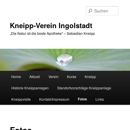
Zum
primären
Suche
Inhalt
springen
Kneipp-Verein Ingolstadt
„Die Natur ist die beste Apotheke" – Sebastian Kneipp
Hauptmenü
Home
Aktuell
Verein
Kurse
Kneipp
Historie Kneippanlagen
Standortvorschläge Kneippanlage
Fotos
Kneippvisite
Kontakt/Impressum
Links
Fotos